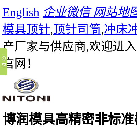
English
企业微信
网站地
模具顶针
,
顶针司筒
,
冲床
产厂家与供应商,欢迎进
官网！
博润模具
高精密非标准