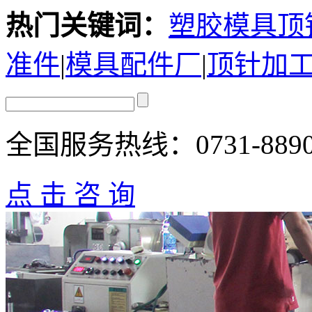
热门关键词：
塑胶模具顶
准件
|
模具配件厂
|
顶针加
全国服务热线：
0731-889
点 击 咨 询