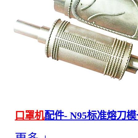
口罩机
配件- N95标准熔刀