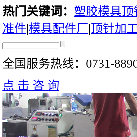
热门关键词：
塑胶模具顶
准件
|
模具配件厂
|
顶针加
全国服务热线：
0731-889
点 击 咨 询