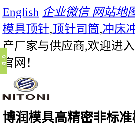
English
企业微信
网站地
模具顶针
,
顶针司筒
,
冲床
产厂家与供应商,欢迎进
官网！
博润模具
高精密非标准