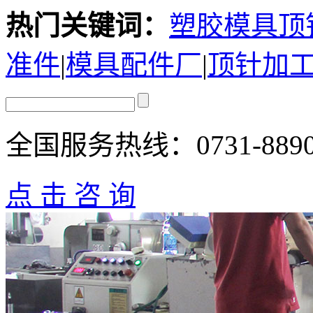
热门关键词：
塑胶模具顶
准件
|
模具配件厂
|
顶针加
全国服务热线：
0731-889
点 击 咨 询