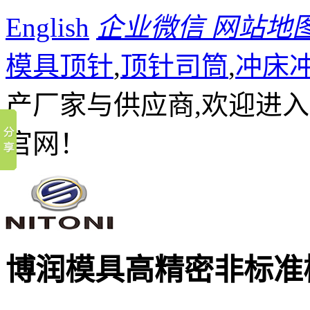
English
企业微信
网站地
模具顶针
,
顶针司筒
,
冲床
产厂家与供应商,欢迎进
官网！
博润模具
高精密非标准