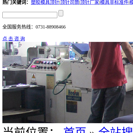
热门关键词：
塑胶模具顶针
|
顶针司筒
|
顶针厂家
|
模具非标准件
|
全国服务热线：
0731-88908466
点 击 咨 询
当前位置：
首页
»
全站搜